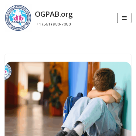
OGPAB.org
Skip
+1 (561) 980-7080
to
content